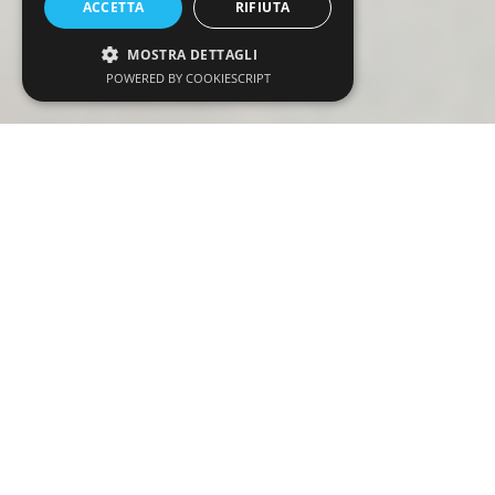
ACCETTA
RIFIUTA
MOSTRA DETTAGLI
POWERED BY COOKIESCRIPT
Strettamente necessari
Performance
Targeting
Funzionalità
I cookie strettamente necessari consentono le
funzionalità principali del sito web come
l'accesso dell'utente e la gestione dell'account.
Il sito web non può essere utilizzato
correttamente senza i cookie strettamente
necessari.
Fornitore
/
Nome
Scadenza
Descrizione
Dominio
CookieScriptConsent
5 mesi 4
Questo cookie
CookieScript
settimane
viene utilizzato
molinodiferro.com
dal servizio
Cookie-
Script.com per
ricordare le
preferenze di
Prodotti
/
Pasta Le Veneziane
consenso sui