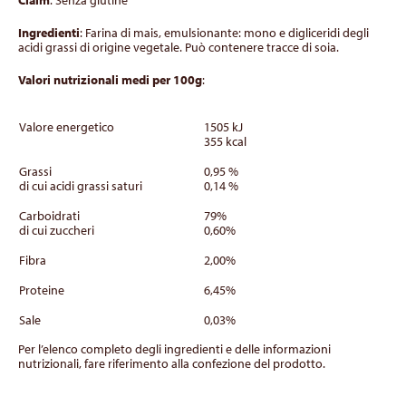
Claim
: Senza glutine
Ingredienti
: Farina di mais, emulsionante: mono e digliceridi degli
acidi grassi di origine vegetale. Può contenere tracce di soia.
Valori nutrizionali medi per 100g
:
Valore energetico
1505 kJ
355 kcal
Grassi
0,95 %
di cui acidi grassi saturi
0,14 %
Carboidrati
79%
di cui zuccheri
0,60%
Fibra
2,00%
Proteine
6,45%
Sale
0,03%
Per l’elenco completo degli ingredienti e delle informazioni
nutrizionali, fare riferimento alla confezione del prodotto.