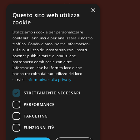
Azienda
×
Questo sito web utilizza
Prodotti
cookie
Qualità
Utilizziamo i cookie per personalizzare
Informazioni legali
contenuti, annunci e per analizzare il nostro
traffico. Condividiamo inoltre informazioni
Contatti
sul tuo utilizzo del nostro sito con i nostri
partner pubblicitari e di analisi che
potrebbero combinarle con altre
informazioni che hai fornito loro o che
hanno raccolto dal tuo utilizzo dei loro
servizi.
Informativa sulla privacy
STRETTAMENTE NECESSARI
PERFORMANCE
MOLINO DI FERRO S.p.A.
Via Molino di Ferro, 6
31050 Vedelago (TV) Italy
TARGETING
Tel. +39 0423 487035
info@molinodiferro.com
FUNZIONALITÀ