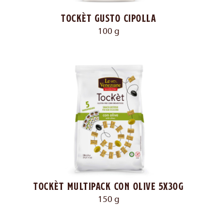
Tockèt gusto cipolla
100 g
Tockèt multipack con olive 5x30g
150 g