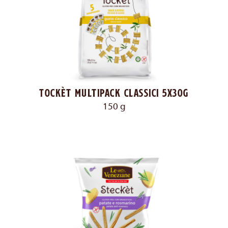
Tockèt multipack classici 5x30g
150 g