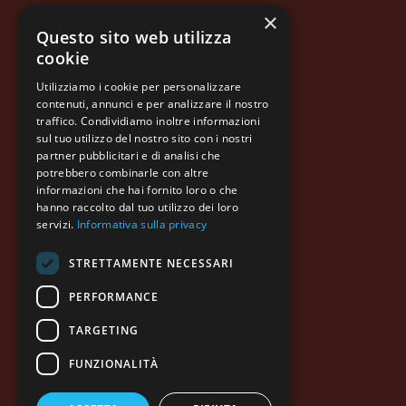
Azienda
×
Questo sito web utilizza
Prodotti
cookie
Qualità
Utilizziamo i cookie per personalizzare
Informazioni legali
contenuti, annunci e per analizzare il nostro
traffico. Condividiamo inoltre informazioni
Contatti
sul tuo utilizzo del nostro sito con i nostri
partner pubblicitari e di analisi che
potrebbero combinarle con altre
informazioni che hai fornito loro o che
hanno raccolto dal tuo utilizzo dei loro
servizi.
Informativa sulla privacy
STRETTAMENTE NECESSARI
PERFORMANCE
MOLINO DI FERRO S.p.A.
Via Molino di Ferro, 6
31050 Vedelago (TV) Italy
TARGETING
Tel. +39 0423 487035
info@molinodiferro.com
FUNZIONALITÀ