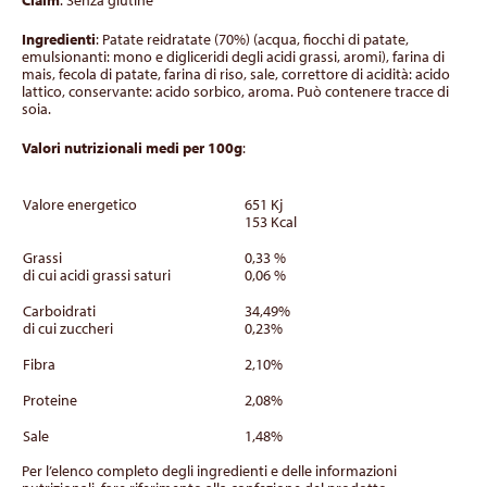
Claim
: Senza glutine
Ingredienti
: Patate reidratate (70%) (acqua, fiocchi di patate,
emulsionanti: mono e digliceridi degli acidi grassi, aromi), farina di
mais, fecola di patate, farina di riso, sale, correttore di acidità: acido
lattico, conservante: acido sorbico, aroma. Può contenere tracce di
soia.
Valori nutrizionali medi per 100g
:
Valore energetico
651 Kj
153 Kcal
Grassi
0,33 %
di cui acidi grassi saturi
0,06 %
Carboidrati
34,49%
di cui zuccheri
0,23%
Fibra
2,10%
Proteine
2,08%
Sale
1,48%
Per l’elenco completo degli ingredienti e delle informazioni