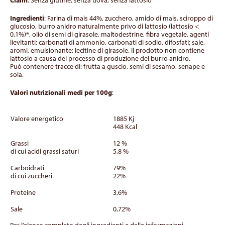
Claim
: Senza glutine, senza uova, senza lattosio
Ingredienti
: Farina di mais 44%, zucchero, amido di mais, sciroppo di
glucosio, burro anidro naturalmente privo di lattosio (lattosio <
0,1%)*, olio di semi di girasole, maltodestrine, fibra vegetale, agenti
lievitanti: carbonati di ammonio, carbonati di sodio, difosfati; sale,
aromi, emulsionante: lecitine di girasole. Il prodotto non contiene
lattosio a causa del processo di produzione del burro anidro.
Può contenere tracce di: frutta a guscio, semi di sesamo, senape e
soia.
Valori nutrizionali medi per 100g
:
Valore energetico
1885 Kj
448 Kcal
Grassi
12 %
di cui acidi grassi saturi
5,8 %
Carboidrati
79%
di cui zuccheri
22%
Proteine
3,6%
Sale
0,72%