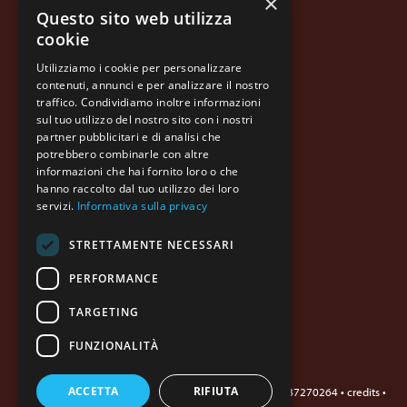
×
Questo sito web utilizza
Prodotti
cookie
Qualità
Utilizziamo i cookie per personalizzare
Informazioni legali
contenuti, annunci e per analizzare il nostro
traffico. Condividiamo inoltre informazioni
Contatti
sul tuo utilizzo del nostro sito con i nostri
partner pubblicitari e di analisi che
potrebbero combinarle con altre
informazioni che hai fornito loro o che
hanno raccolto dal tuo utilizzo dei loro
servizi.
Informativa sulla privacy
STRETTAMENTE NECESSARI
PERFORMANCE
MOLINO DI FERRO S.p.A.
Via Molino di Ferro, 6
31050 Vedelago (TV) Italy
TARGETING
Tel. +39 0423 487035
info@molinodiferro.com
FUNZIONALITÀ
ACCETTA
RIFIUTA
Copyright © 2021-2024 Molino di Ferro S.p.A. • P.I. 00687270264 •
credits
•
whistleblowing